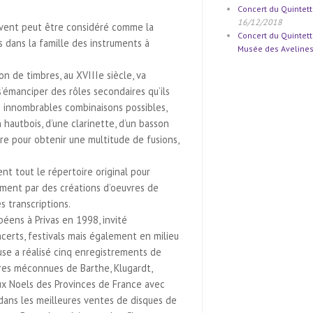
Concert du Quintet
16/12/2018
 vent peut être considéré comme la
Concert du Quintet
 dans la famille des instruments à
Musée des Avelines
on de timbres, au XVIIIe siècle, va
’émanciper des rôles secondaires qu’ils
s innombrables combinaisons possibles,
un hautbois, d’une clarinette, d’un basson
ure pour obtenir une multitude de fusions,
nt tout le répertoire original pour
ement par des créations d’oeuvres de
s transcriptions.
éens à Privas en 1998, invité
certs, festivals mais également en milieu
rouse a réalisé cinq enregistrements de
res méconnues de Barthe, Klugardt,
aux Noels des Provinces de France avec
 dans les meilleures ventes de disques de