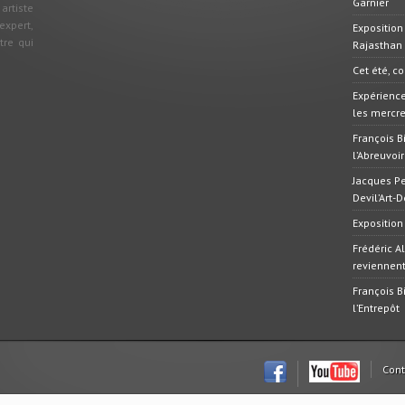
Garnier
 artiste
xpert,
Exposition
tre qui
Rajasthan
Cet été, c
Expérience
les mercred
François B
l’Abreuvoir
Jacques Pe
Devil’Art-
Exposition
Frédéric A
reviennen
François B
l’Entrepôt
Cont