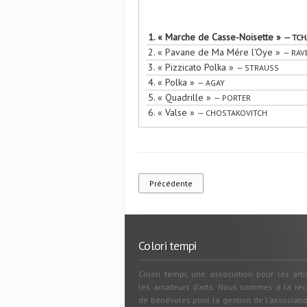
1.
« Marche de Casse-Noisette »
— TCH
2.
« Pavane de Ma Mére l'Oye »
— RAV
3.
« Pizzicato Polka »
— STRAUSS
4.
« Polka »
— AGAY
5.
« Quadrille »
— PORTER
6.
« Valse »
— CHOSTAKOVITCH
Précédente
Colori tempi
Colori tempi, une association pour les arti
les amateurs d'arts. Nous sommes à la re
de bénévoles pour la gestion de l'associati