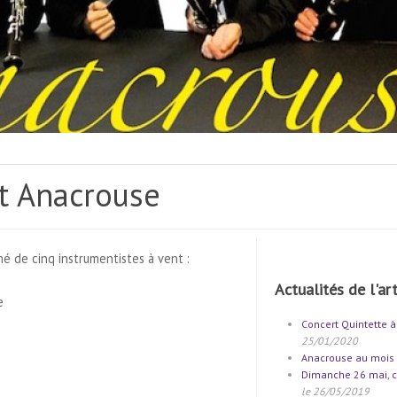
nt Anacrouse
é de cinq instrumentistes à vent :
Actualités de l'art
e
Concert Quintette à
25/01/2020
Anacrouse au mois M
Dimanche 26 mai, c
le 26/05/2019