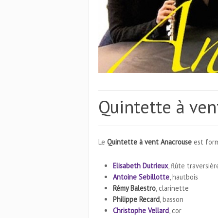
Quintette à ve
Le
Quintette à vent Anacrouse
est form
Elisabeth Dutrieux
, flûte traversièr
Antoine Sebillotte
, hautbois
Rémy Balestro
, clarinette
Philippe Recard
, basson
Christophe Vellard
, cor