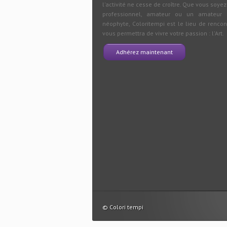
l'activité ne cesse de croître. Que vous soyez
professionnel, amateur ou un amateur e
néophyte, Coloritempi est le lieu de rencon
vous permettra de vivre votre passion : l'Art.
Adhérez maintenant
© Colori tempi