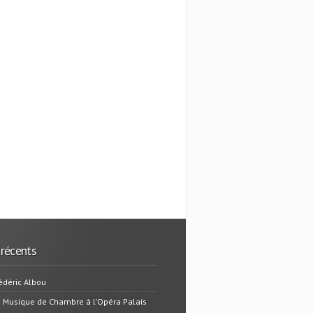
 récents
édéric Albou
e Musique de Chambre à l’Opéra Palais