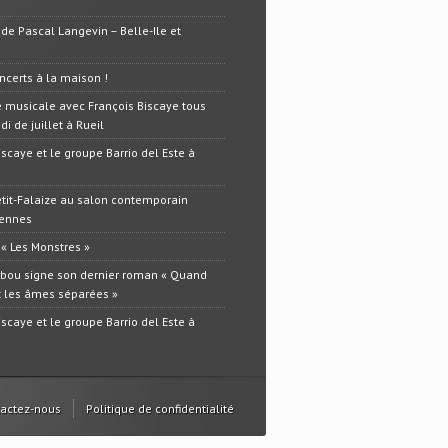
 de Pascal Langevin – Belle-Ile et
oncerts à la maison !
 musicale avec François Biscaye tous
i de juillet à Rueil
iscaye et le groupe Barrio del Este à
tit-Falaize au salon contemporain
Dennes
 « Les Monstres »
lbou signe son dernier roman « Quand
t les âmes séparées »
iscaye et le groupe Barrio del Este à
actez-nous
Politique de confidentialité