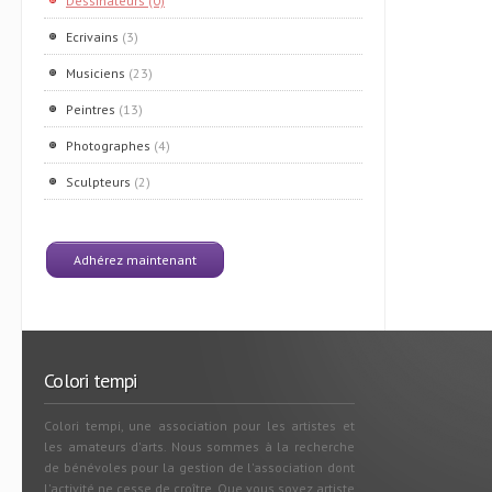
Dessinateurs
(0)
Ecrivains
(3)
Musiciens
(23)
Peintres
(13)
Photographes
(4)
Sculpteurs
(2)
Adhérez maintenant
Colori tempi
Colori tempi, une association pour les artistes et
les amateurs d'arts. Nous sommes à la recherche
de bénévoles pour la gestion de l'association dont
l'activité ne cesse de croître. Que vous soyez artiste