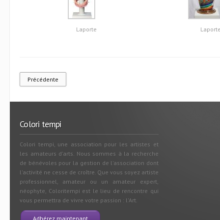
Laporte
Laport
Précédente
Colori tempi
Colori tempi, une association pour les artistes et
les amateurs d'arts. Nous sommes à la recherche
de bénévoles pour la gestion de l'association dont
l'activité ne cesse de croître. Que vous soyez artiste
professionnel, amateur ou un amateur expert,
néophyte, Coloritempi est le lieu de rencontre qui
vous permettra de vivre votre passion : l'Art.
Adhérez maintenant