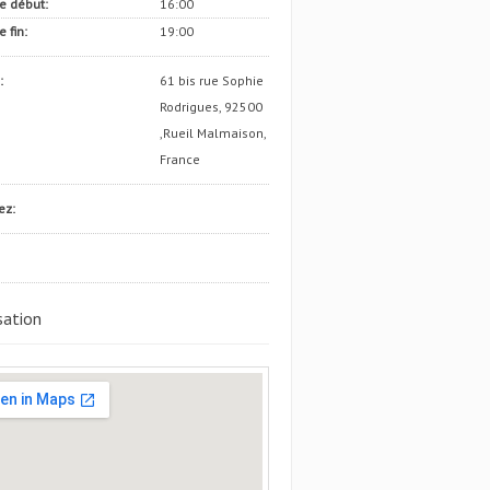
e début:
16:00
 fin:
19:00
:
61 bis rue Sophie
Rodrigues, 92500
,Rueil Malmaison,
France
ez:
sation