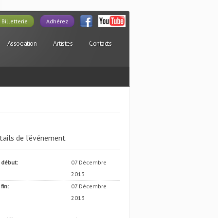
Billetterie
Adhérez
Association
Artistes
Contacts
tails de l'événement
 début:
07 Décembre
2013
fin:
07 Décembre
2013