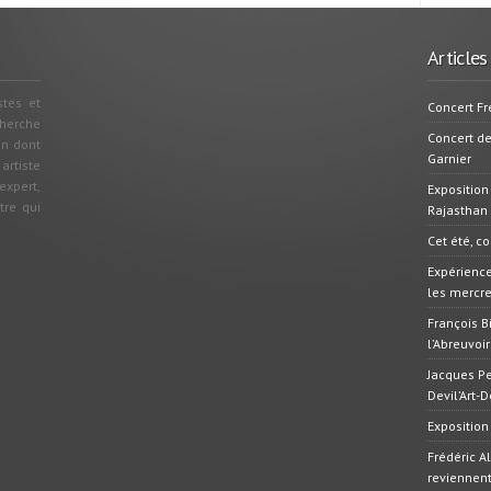
Articles
stes et
Concert Fr
cherche
Concert d
on dont
Garnier
 artiste
xpert,
Exposition
tre qui
Rajasthan
Cet été, c
Expérience
les mercred
François B
l’Abreuvoir
Jacques Pe
Devil’Art-
Exposition
Frédéric A
reviennen