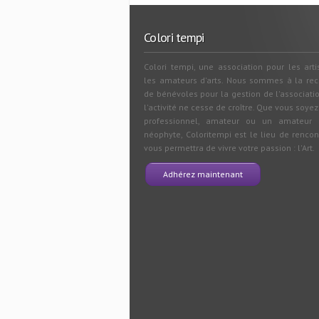
Colori tempi
Colori tempi, une association pour les arti
les amateurs d'arts. Nous sommes à la re
de bénévoles pour la gestion de l'associati
l'activité ne cesse de croître. Que vous soyez
professionnel, amateur ou un amateur e
néophyte, Coloritempi est le lieu de rencon
vous permettra de vivre votre passion : l'Art.
Adhérez maintenant