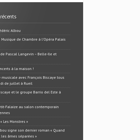
 récents
édéric Albou
e Musique de Chambre à l’Opéra Palais
 de Pascal Langevin – Belle-Ile et
oncerts à la maison !
 musicale avec François Biscaye tous
i de juillet à Rueil
iscaye et le groupe Barrio del Este à
tit-Falaize au salon contemporain
Dennes
 « Les Monstres »
lbou signe son dernier roman « Quand
t les âmes séparées »