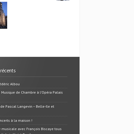
 récents
édéric Albou
e Musique de Chambre à l’Opéra Palais
 de Pascal Langevin – Belle-Ile et
oncerts à la maison !
 musicale avec François Biscaye tous