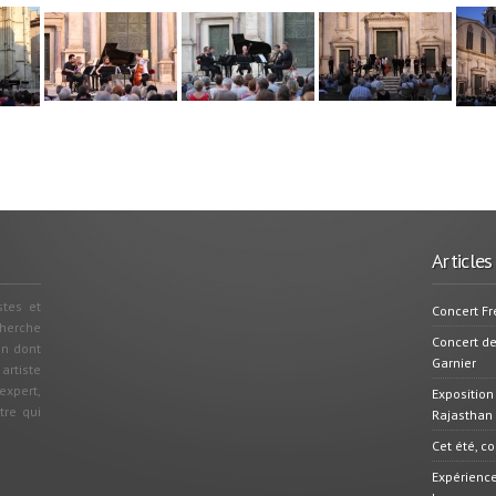
Articles
stes et
Concert Fr
cherche
Concert d
on dont
Garnier
 artiste
xpert,
Exposition
tre qui
Rajasthan
Cet été, c
Expérience