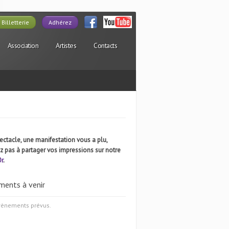
Billetterie
Adhérez
Association
Artistes
Contacts
pectacle, une manifestation vous a plu,
ez pas à partager vos impressions sur notre
Or
.
ents à venir
vènements prévus.