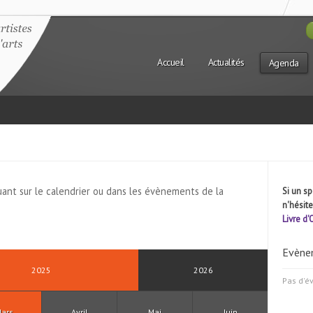
Accueil
Actualités
Agenda
uant sur le calendrier ou dans les évènements de la
Si un s
n'hésit
Livre d'
Evènem
2025
2026
Pas d'é
ars
Avril
Mai
Juin