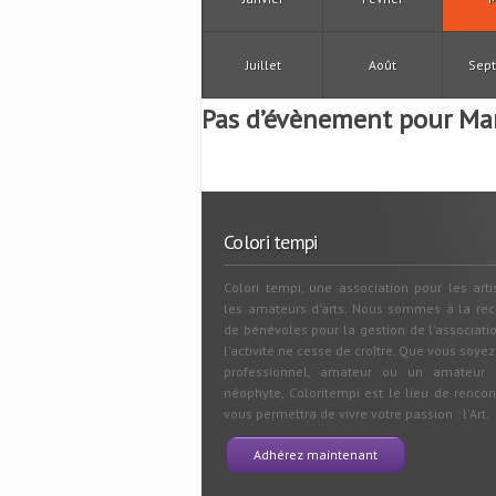
Juillet
Août
Sep
Pas d’évènement pour Ma
Colori tempi
Colori tempi, une association pour les arti
les amateurs d'arts. Nous sommes à la re
de bénévoles pour la gestion de l'associati
l'activité ne cesse de croître. Que vous soyez
professionnel, amateur ou un amateur e
néophyte, Coloritempi est le lieu de rencon
vous permettra de vivre votre passion : l'Art.
Adhérez maintenant