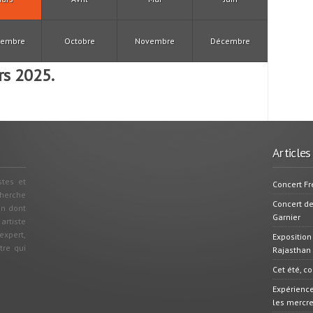
tembre
Octobre
Novembre
Décembre
rs 2025.
Articles
stes et
Concert Fr
cherche
Concert d
on dont
Garnier
 artiste
xpert,
Exposition
tre qui
Rajasthan
Cet été, c
Expérience
les mercred