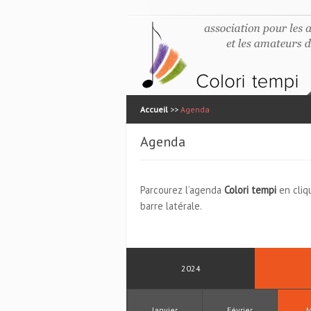
Accueil
>>
Agenda
Agenda
Parcourez l’agenda
Colori tempi
en cliq
barre latérale.
2024
Janvier
Février
M