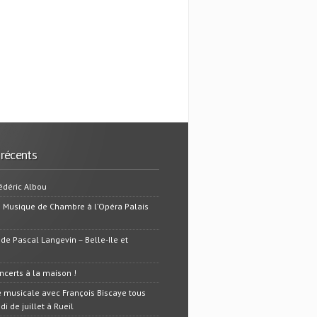
 récents
édéric Albou
e Musique de Chambre à l’Opéra Palais
 de Pascal Langevin – Belle-Ile et
oncerts à la maison !
 musicale avec François Biscaye tous
i de juillet à Rueil